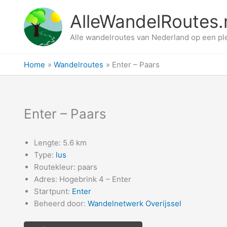
Ga
AlleWandelRoutes.
naar
de
Alle wandelroutes van Nederland op een pl
inhoud
Home
Wandelroutes
Enter – Paars
Enter – Paars
Lengte: 5.6 km
Type:
lus
Routekleur: paars
Adres: Hogebrink 4 – Enter
Startpunt:
Enter
Beheerd door:
Wandelnetwerk Overijssel