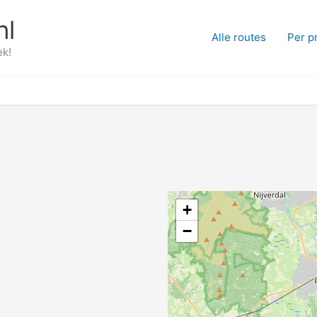
nl
Alle routes
Per p
ek!
+
−