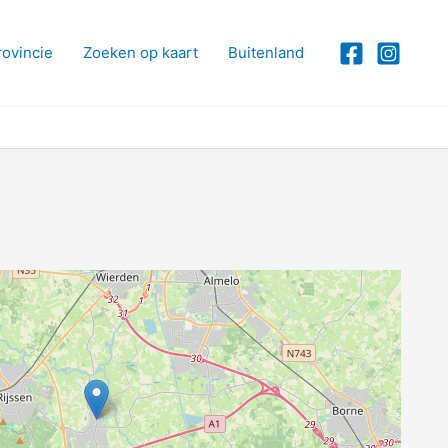
rovincie
Zoeken op kaart
Buitenland