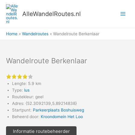
Ga
naar
AlleWandelRoutes.nl
de
inhoud
Home
Wandelroutes
Wandelroute Berkenlaar
Wandelroute Berkenlaar
4 of 5 stars
Lengte: 5.9 km
Type:
lus
Routekleur: geel
Adres: {52.3092139,5.89214838}
Startpunt:
Parkeerplaats Boshuisweg
Beheerd door:
Kroondomein Het Loo
Informatie routebeheerder