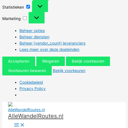
Statistieken
Statistieken
Marketing
Marketing
Beheer opties
Beheer diensten
Beheer {vendor_count} leveranciers
Lees meer over deze doeleinden
Accepteren
Weigeren
Bekijk voorkeuren
Voorkeuren bewaren
Bekijk voorkeuren
Cookiebeleid
Privacy Policy
Ga
naar
AlleWandelRoutes.nl
de
inhoud