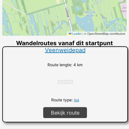
Leaflet
|
© OpenStreetMap contributors
Wandelroutes vanaf dit startpunt
Veenweidepad
Route lengte: 4 km
"]
Route type:
lus
Bekijk route