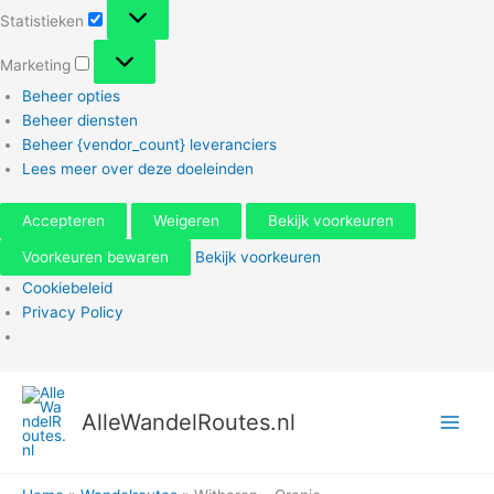
Statistieken
Statistieken
Marketing
Marketing
Beheer opties
Beheer diensten
Beheer {vendor_count} leveranciers
Lees meer over deze doeleinden
Accepteren
Weigeren
Bekijk voorkeuren
Voorkeuren bewaren
Bekijk voorkeuren
Cookiebeleid
Privacy Policy
Ga
naar
AlleWandelRoutes.nl
de
inhoud