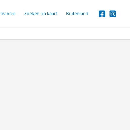
rovincie
Zoeken op kaart
Buitenland