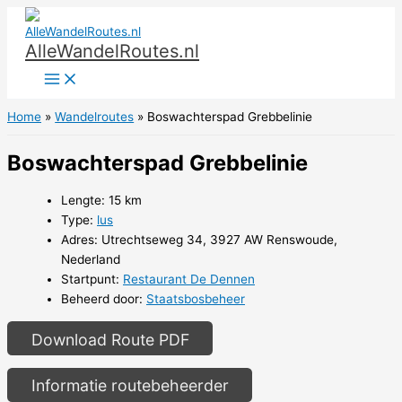
Ga
naar
AlleWandelRoutes.nl
de
inhoud
Home
Wandelroutes
Boswachterspad Grebbelinie
Boswachterspad Grebbelinie
Lengte: 15 km
Type:
lus
Adres: Utrechtseweg 34, 3927 AW Renswoude,
Nederland
Startpunt:
Restaurant De Dennen
Beheerd door:
Staatsbosbeheer
Download Route PDF
Informatie routebeheerder