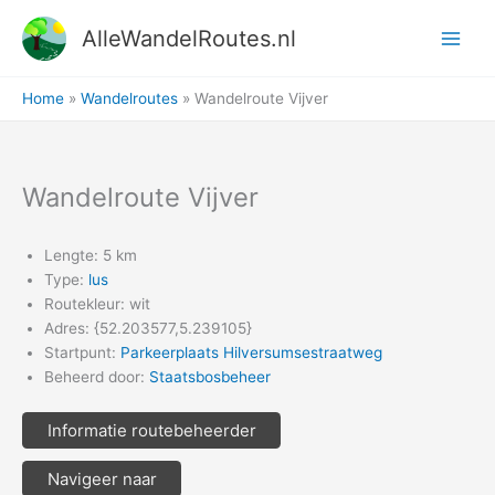
Ga
AlleWandelRoutes.nl
naar
de
inhoud
Home
Wandelroutes
Wandelroute Vijver
Wandelroute Vijver
Lengte: 5 km
Type:
lus
Routekleur: wit
Adres: {52.203577,5.239105}
Startpunt:
Parkeerplaats Hilversumsestraatweg
Beheerd door:
Staatsbosbeheer
Informatie routebeheerder
Navigeer naar