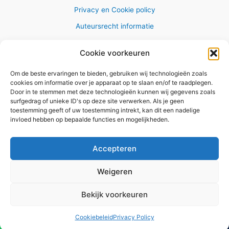
Privacy en Cookie policy
Auteursrecht informatie
Cookie voorkeuren
Om de beste ervaringen te bieden, gebruiken wij technologieën zoals
Copyright © 2026 AlleWandelRoutes.nl
cookies om informatie over je apparaat op te slaan en/of te raadplegen.
Door in te stemmen met deze technologieën kunnen wij gegevens zoals
surfgedrag of unieke ID's op deze site verwerken. Als je geen
toestemming geeft of uw toestemming intrekt, kan dit een nadelige
invloed hebben op bepaalde functies en mogelijkheden.
Vul hier je e-mail adres in om het
GRATIS wandelboekje te
Accepteren
ontvangen
Weigeren
✕
Bekijk voorkeuren
Versturen
Cookiebeleid
Privacy Policy