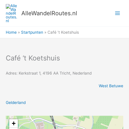
Ga
naar
AlleWandelRoutes.nl
de
inhoud
Home
Startpunten
Café ’t Koetshuis
Café ’t Koetshuis
Adres: Kerkstraat 1, 4196 AA Tricht, Nederland
West Betuwe
Gelderland
+