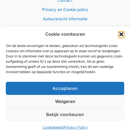
Contact
Privacy en Cookie policy
Auteursrecht informatie
Cookie voorkeuren
Om de beste ervaringen te bieden, gebruiken wij technologieën zoals
Copyright © 2026 AlleWandelRoutes.nl
cookies om informatie over je apparaat op te slaan en/of te raadplegen.
Door in te stemmen met deze technologieën kunnen wij gegevens zoals
surfgedrag of unieke ID's op deze site verwerken. Als je geen
toestemming geeft of uw toestemming intrekt, kan dit een nadelige
invloed hebben op bepaalde functies en mogelijkheden.
Vul hier je e-mail adres in om het
GRATIS wandelboekje te
Accepteren
ontvangen
Weigeren
✕
Bekijk voorkeuren
Versturen
Cookiebeleid
Privacy Policy