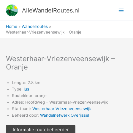
Ga
AlleWandelRoutes.nl
naar
de
inhoud
Home
Wandelroutes
Westerhaar-Vriezenveensewijk – Oranje
Westerhaar-Vriezenveensewijk –
Oranje
Lengte: 2.8 km
Type:
lus
Routekleur: oranje
Adres: Hoofdweg – Westerhaar-Vriezenveensewijk
Startpunt:
Westerhaar-Vriezenveensewijk
Beheerd door:
Wandelnetwerk Overijssel
Informatie routebeheerder