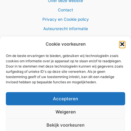
Over deze website
Contact
Privacy en Cookie policy
Auteursrecht informatie
Cookie voorkeuren
Om de beste ervaringen te bieden, gebruiken wij technologieën zoals
Copyright © 2026 AlleWandelRoutes.nl
cookies om informatie over je apparaat op te slaan en/of te raadplegen.
Door in te stemmen met deze technologieën kunnen wij gegevens zoals
surfgedrag of unieke ID's op deze site verwerken. Als je geen
toestemming geeft of uw toestemming intrekt, kan dit een nadelige
invloed hebben op bepaalde functies en mogelijkheden.
Vul hier je e-mail adres in om het
GRATIS wandelboekje te
Accepteren
ontvangen
Weigeren
✕
Bekijk voorkeuren