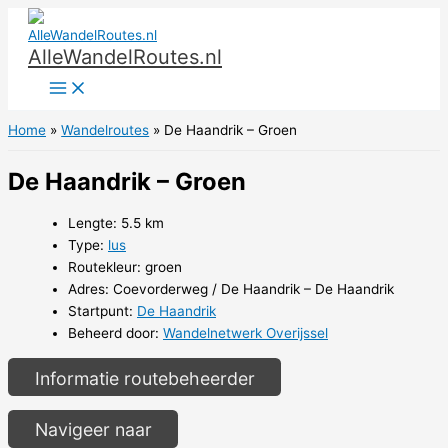
Ga
naar
AlleWandelRoutes.nl
de
inhoud
Home
Wandelroutes
De Haandrik – Groen
De Haandrik – Groen
Lengte: 5.5 km
Type:
lus
Routekleur: groen
Adres: Coevorderweg / De Haandrik – De Haandrik
Startpunt:
De Haandrik
Beheerd door:
Wandelnetwerk Overijssel
Informatie routebeheerder
Navigeer naar