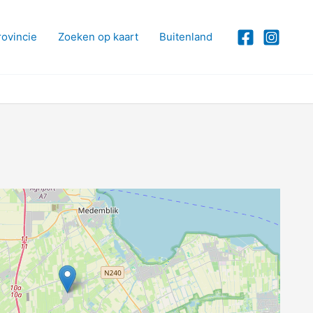
rovincie
Zoeken op kaart
Buitenland