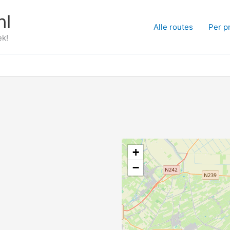
nl
Alle routes
Per p
ek!
+
−