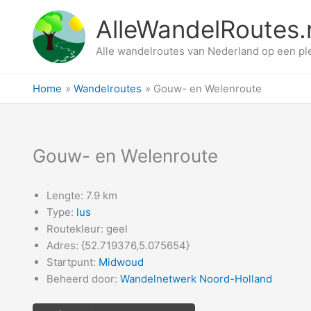
Ga
AlleWandelRoutes.
naar
de
Alle wandelroutes van Nederland op een pl
inhoud
Home
Wandelroutes
Gouw- en Welenroute
Gouw- en Welenroute
Lengte: 7.9 km
Type:
lus
Routekleur: geel
Adres: {52.719376,5.075654}
Startpunt:
Midwoud
Beheerd door:
Wandelnetwerk Noord-Holland