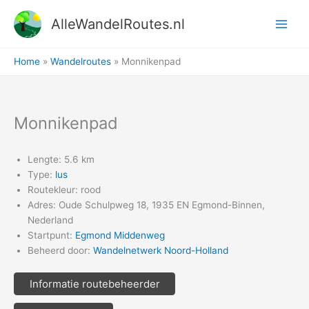
Ga
AlleWandelRoutes.nl
naar
de
inhoud
Home
Wandelroutes
Monnikenpad
Monnikenpad
Lengte: 5.6 km
Type:
lus
Routekleur: rood
Adres: Oude Schulpweg 18, 1935 EN Egmond-Binnen,
Nederland
Startpunt:
Egmond Middenweg
Beheerd door:
Wandelnetwerk Noord-Holland
Informatie routebeheerder