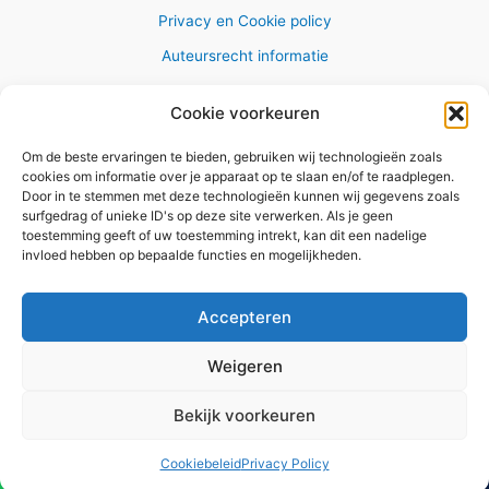
Privacy en Cookie policy
Auteursrecht informatie
Cookie voorkeuren
Om de beste ervaringen te bieden, gebruiken wij technologieën zoals
Copyright © 2026 AlleWandelRoutes.nl
cookies om informatie over je apparaat op te slaan en/of te raadplegen.
Door in te stemmen met deze technologieën kunnen wij gegevens zoals
surfgedrag of unieke ID's op deze site verwerken. Als je geen
toestemming geeft of uw toestemming intrekt, kan dit een nadelige
invloed hebben op bepaalde functies en mogelijkheden.
Vul hier je e-mail adres in om het
GRATIS wandelboekje te
Accepteren
ontvangen
Weigeren
✕
Bekijk voorkeuren
Versturen
Cookiebeleid
Privacy Policy