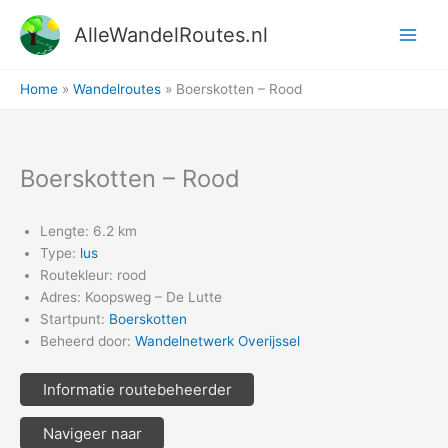
Ga
AlleWandelRoutes.nl
naar
de
inhoud
Home
Wandelroutes
Boerskotten – Rood
Boerskotten – Rood
Lengte: 6.2 km
Type:
lus
Routekleur: rood
Adres: Koopsweg – De Lutte
Startpunt:
Boerskotten
Beheerd door:
Wandelnetwerk Overijssel
Informatie routebeheerder
Navigeer naar