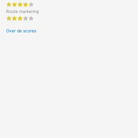
4 of 5 stars
Route markering
3 of 5 stars
Over de scores