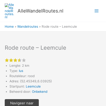
Ga
naar
AlleWandelRoutes.nl
de
inhoud
Home
Wandelroutes
Rode route – Leemcule
Rode route – Leemcule
3.5 of 5 stars
Lengte: 2 km
Type:
lus
Routekleur: rood
Adres: {52.45349,6.03925}
Startpunt:
Leemcule
Beheerd door:
Onbekend
Navigeer naar