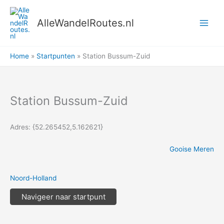
Ga
naar
AlleWandelRoutes.nl
de
inhoud
Home
Startpunten
Station Bussum-Zuid
Station Bussum-Zuid
Adres: {52.265452,5.162621}
Gooise Meren
Noord-Holland
Navigeer naar startpunt