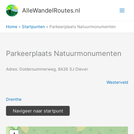
Ga
AlleWandelRoutes.nl
naar
de
inhoud
Home
Startpunten
Parkeerplaats Natuurmonumenten
Parkeerplaats Natuurmonumenten
Adres: Doldersummerweg, 8426 SJ Diever
Westerveld
Drenthe
Navigeer naar startpunt