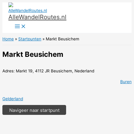
Ga
naar
AlleWandelRoutes.nl
de
inhoud
Home
Startpunten
Markt Beusichem
Markt Beusichem
Adres: Markt 19, 4112 JR Beusichem, Nederland
Buren
Gelderland
Navigeer naar startpunt