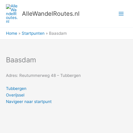
Ga
naar
AlleWandelRoutes.nl
de
inhoud
Home
Startpunten
Baasdam
Baasdam
Adres: Reutummerweg 48 – Tubbergen
Tubbergen
Overijssel
Navigeer naar startpunt