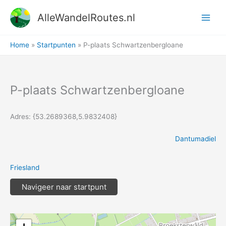
Ga
AlleWandelRoutes.nl
naar
de
inhoud
Home
Startpunten
P-plaats Schwartzenbergloane
P-plaats Schwartzenbergloane
Adres: {53.2689368,5.9832408}
Dantumadiel
Friesland
Navigeer naar startpunt