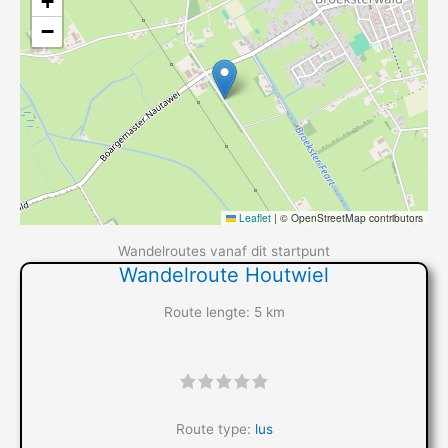
+
−
Leaflet
|
© OpenStreetMap contributors
Wandelroutes vanaf dit startpunt
Wandelroute Houtwiel
Route lengte: 5 km
"]
Route type:
lus