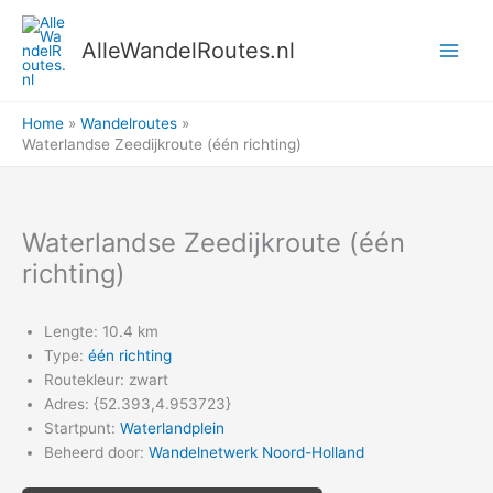
Ga
naar
AlleWandelRoutes.nl
de
inhoud
Home
Wandelroutes
Waterlandse Zeedijkroute (één richting)
Waterlandse Zeedijkroute (één
richting)
Lengte: 10.4 km
Type:
één richting
Routekleur: zwart
Adres: {52.393,4.953723}
Startpunt:
Waterlandplein
Beheerd door:
Wandelnetwerk Noord-Holland