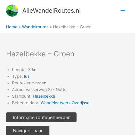
Ga
AlleWandelRoutes.nl
naar
de
inhoud
Home
Wandelroutes
Hazelbekke – Groen
Hazelbekke – Groen
Lengte: 3 km
Type:
lus
Routekleur: groen
Adres: Vasserweg 27- Nutter
Startpunt:
Hazelbekke
Beheerd door:
Wandelnetwerk Overijssel
Informatie routebeheerder
Navigeer naar