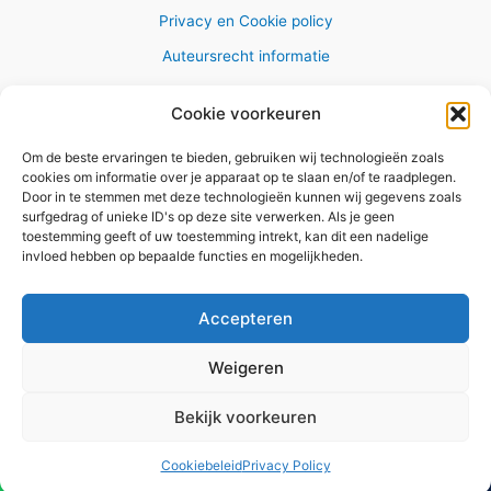
Privacy en Cookie policy
Auteursrecht informatie
Cookie voorkeuren
Om de beste ervaringen te bieden, gebruiken wij technologieën zoals
Copyright © 2026 AlleWandelRoutes.nl
cookies om informatie over je apparaat op te slaan en/of te raadplegen.
Door in te stemmen met deze technologieën kunnen wij gegevens zoals
surfgedrag of unieke ID's op deze site verwerken. Als je geen
toestemming geeft of uw toestemming intrekt, kan dit een nadelige
invloed hebben op bepaalde functies en mogelijkheden.
Vul hier je e-mail adres in om het
GRATIS wandelboekje te
Accepteren
ontvangen
Weigeren
✕
Bekijk voorkeuren
Versturen
Cookiebeleid
Privacy Policy