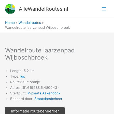
Ga
AlleWandelRoutes.nl
naar
de
inhoud
Home
Wandelroutes
Wandelroute laarzenpad Wijboschbroek
Wandelroute laarzenpad
Wijboschbroek
Lengte: 5.2 km
Type:
lus
Routekleur: oranje
Adres: {51.619988,5.480043}
Startpunt:
P-plaats Aakendonk
Beheerd door:
Staatsbosbeheer
Informatie routebeheerder