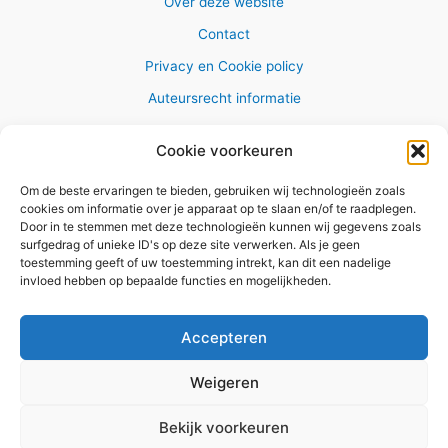
Over deze website
Contact
Privacy en Cookie policy
Auteursrecht informatie
Cookie voorkeuren
Om de beste ervaringen te bieden, gebruiken wij technologieën zoals
Copyright © 2026 AlleWandelRoutes.nl
cookies om informatie over je apparaat op te slaan en/of te raadplegen.
Door in te stemmen met deze technologieën kunnen wij gegevens zoals
surfgedrag of unieke ID's op deze site verwerken. Als je geen
toestemming geeft of uw toestemming intrekt, kan dit een nadelige
invloed hebben op bepaalde functies en mogelijkheden.
Vul hier je e-mail adres in om het
GRATIS wandelboekje te
Accepteren
ontvangen
Weigeren
✕
Bekijk voorkeuren