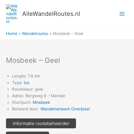
Ga
naar
AlleWandelRoutes.nl
de
inhoud
Home
Wandelroutes
Mosbeek – Geel
Mosbeek – Geel
Lengte: 7.9 km
Type:
lus
Routekleur: geel
Adres: Bergweg 9 – Mander
Startpunt:
Mosbeek
Beheerd door:
Wandelnetwerk Overijssel
Informatie routebeheerder