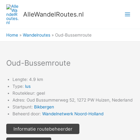
Ga
naar
AlleWandelRoutes.nl
de
inhoud
Home
Wandelroutes
Oud-Bussemroute
Oud-Bussemroute
Lengte: 4.9 km
Type:
lus
Routekleur: geel
Adres: Oud Bussummerweg 52, 1272 PW Huizen, Nederland
Startpunt:
Bikbergen
Beheerd door:
Wandelnetwerk Noord-Holland
Informatie routebeheerder