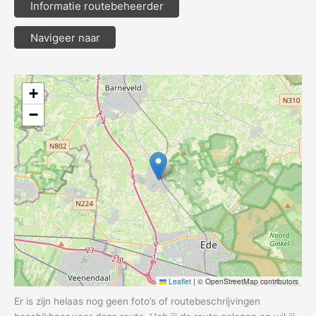
Informatie routebeheerder
Navigeer naar
+
−
Leaflet
|
© OpenStreetMap contributors
Er is zijn helaas nog geen foto’s of routebeschrijvingen