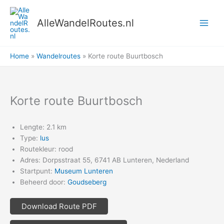
Ga
naar
AlleWandelRoutes.nl
de
inhoud
Home
Wandelroutes
Korte route Buurtbosch
Korte route Buurtbosch
Lengte: 2.1 km
Type:
lus
Routekleur: rood
Adres: Dorpsstraat 55, 6741 AB Lunteren, Nederland
Startpunt:
Museum Lunteren
Beheerd door:
Goudseberg
Download Route PDF