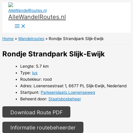
Ga
naar
AlleWandelRoutes.nl
de
inhoud
Home
Wandelroutes
Rondje Strandpark Slijk-Ewijk
Rondje Strandpark Slijk-Ewijk
Lengte: 5.7 km
Type:
lus
Routekleur: rood
Adres: Loenensestraat 1, 6677 PL Slijk-Ewijk, Nederland
Startpunt:
Parkeerplaats Loenenseweg
Beheerd door:
Staatsbosbeheer
Download Route PDF
Informatie routebeheerder