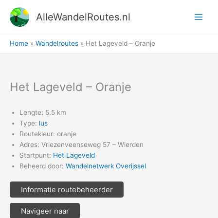
Ga
AlleWandelRoutes.nl
naar
de
inhoud
Home
Wandelroutes
Het Lageveld – Oranje
Het Lageveld – Oranje
Lengte: 5.5 km
Type:
lus
Routekleur: oranje
Adres: Vriezenveenseweg 57 – Wierden
Startpunt:
Het Lageveld
Beheerd door:
Wandelnetwerk Overijssel
Informatie routebeheerder
Navigeer naar