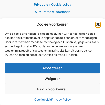
Privacy en Cookie policy
Auteursrecht informatie
Cookie voorkeuren
Om de beste ervaringen te bieden, gebruiken wij technologieën zoals
Copyright © 2026 AlleWandelRoutes.nl
cookies om informatie over je apparaat op te slaan en/of te raadplegen.
Door in te stemmen met deze technologieën kunnen wij gegevens zoals
surfgedrag of unieke ID's op deze site verwerken. Als je geen
toestemming geeft of uw toestemming intrekt, kan dit een nadelige
invloed hebben op bepaalde functies en mogelijkheden.
Vul hier je e-mail adres in om het
GRATIS wandelboekje te
Accepteren
ontvangen
Weigeren
✕
Bekijk voorkeuren
Versturen
Cookiebeleid
Privacy Policy