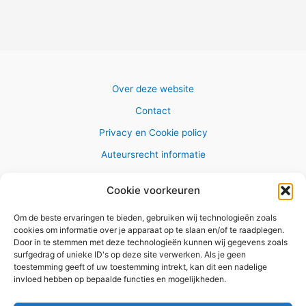
Over deze website
Contact
Privacy en Cookie policy
Auteursrecht informatie
Cookie voorkeuren
Om de beste ervaringen te bieden, gebruiken wij technologieën zoals
Copyright © 2026 AlleWandelRoutes.nl
cookies om informatie over je apparaat op te slaan en/of te raadplegen.
Door in te stemmen met deze technologieën kunnen wij gegevens zoals
surfgedrag of unieke ID's op deze site verwerken. Als je geen
toestemming geeft of uw toestemming intrekt, kan dit een nadelige
invloed hebben op bepaalde functies en mogelijkheden.
Vul hier je e-mail adres in om het