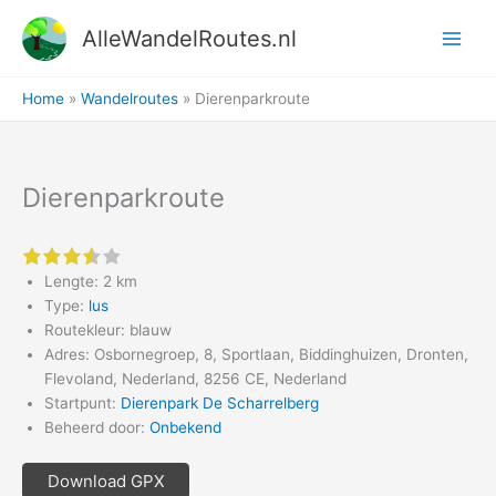
Ga
AlleWandelRoutes.nl
naar
de
inhoud
Home
Wandelroutes
Dierenparkroute
Dierenparkroute
3.5 of 5 stars
Lengte: 2 km
Type:
lus
Routekleur: blauw
Adres: Osbornegroep, 8, Sportlaan, Biddinghuizen, Dronten,
Flevoland, Nederland, 8256 CE, Nederland
Startpunt:
Dierenpark De Scharrelberg
Beheerd door:
Onbekend
Download GPX