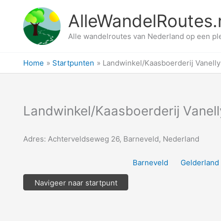
Ga
AlleWandelRoutes.
naar
de
Alle wandelroutes van Nederland op een pl
inhoud
Home
Startpunten
Landwinkel/Kaasboerderij Vanelly
Landwinkel/Kaasboerderij Vanell
Adres: Achterveldseweg 26, Barneveld, Nederland
Barneveld
Gelderland
Navigeer naar startpunt