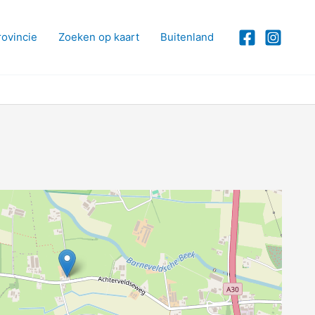
rovincie
Zoeken op kaart
Buitenland