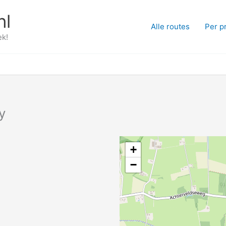
nl
Alle routes
Per p
ek!
y
+
−