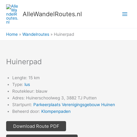
Ga
naar
AlleWandelRoutes.nl
de
inhoud
Home
Wandelroutes
Huinerpad
Huinerpad
Lengte: 15 km
Type:
lus
Routekleur: blauw
Adres: Huinerschoolweg 3, 3882 TJ Putten
Startpunt:
Parkeerplaats Verenigingsgebouw Huinen
Beheerd door:
Klompenpaden
Download Route PDF