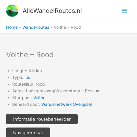
Ga
AlleWandelRoutes.nl
naar
de
inhoud
Home
Wandelroutes
Volthe – Rood
Volthe – Rood
Lengte: 5.3 km
Type:
lus
Routekleur: rood
Adres: Loosteresweg/Wiekerstraat – Rossum
Startpunt:
Volthe
Beheerd door:
Wandelnetwerk Overijssel
Informatie routebeheerder
Navigeer naar