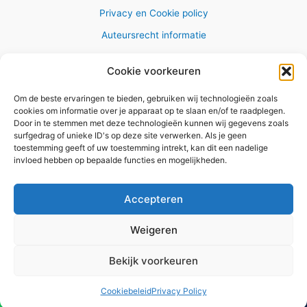
Privacy en Cookie policy
Auteursrecht informatie
Cookie voorkeuren
Om de beste ervaringen te bieden, gebruiken wij technologieën zoals
Copyright © 2026 AlleWandelRoutes.nl
cookies om informatie over je apparaat op te slaan en/of te raadplegen.
Door in te stemmen met deze technologieën kunnen wij gegevens zoals
surfgedrag of unieke ID's op deze site verwerken. Als je geen
toestemming geeft of uw toestemming intrekt, kan dit een nadelige
invloed hebben op bepaalde functies en mogelijkheden.
Vul hier je e-mail adres in om het
GRATIS wandelboekje te
Accepteren
ontvangen
Weigeren
✕
Bekijk voorkeuren
Versturen
Cookiebeleid
Privacy Policy