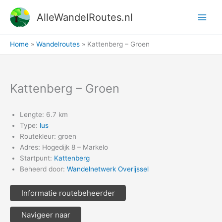
Ga
AlleWandelRoutes.nl
naar
de
inhoud
Home
Wandelroutes
Kattenberg – Groen
Kattenberg – Groen
Lengte: 6.7 km
Type:
lus
Routekleur: groen
Adres: Hogedijk 8 – Markelo
Startpunt:
Kattenberg
Beheerd door:
Wandelnetwerk Overijssel
Informatie routebeheerder
Navigeer naar