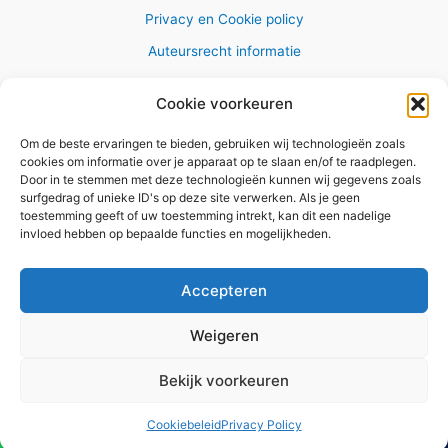
Privacy en Cookie policy
Auteursrecht informatie
Cookie voorkeuren
Om de beste ervaringen te bieden, gebruiken wij technologieën zoals
Copyright © 2026 AlleWandelRoutes.nl
cookies om informatie over je apparaat op te slaan en/of te raadplegen.
Door in te stemmen met deze technologieën kunnen wij gegevens zoals
surfgedrag of unieke ID's op deze site verwerken. Als je geen
toestemming geeft of uw toestemming intrekt, kan dit een nadelige
invloed hebben op bepaalde functies en mogelijkheden.
Vul hier je e-mail adres in om het
GRATIS wandelboekje te
Accepteren
ontvangen
Weigeren
✕
Bekijk voorkeuren
Versturen
Cookiebeleid
Privacy Policy