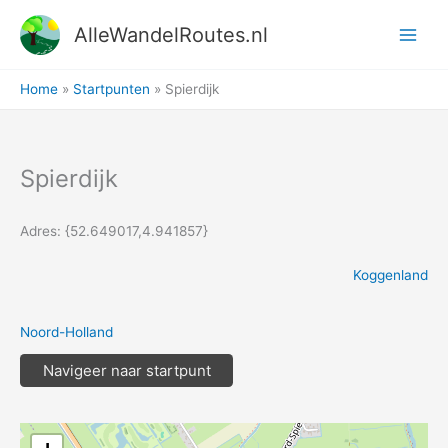
Ga
AlleWandelRoutes.nl
naar
de
inhoud
Home
Startpunten
Spierdijk
Spierdijk
Adres: {52.649017,4.941857}
Koggenland
Noord-Holland
Navigeer naar startpunt