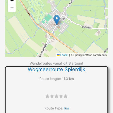
+
−
Leaflet
|
© OpenStreetMap contributors
Wandelroutes vanaf dit startpunt
Wogmeerroute Spierdijk
Route lengte: 11.3 km
"]
Route type:
lus