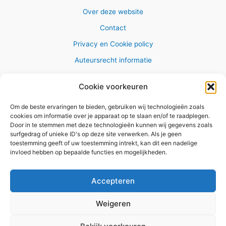
Over deze website
Contact
Privacy en Cookie policy
Auteursrecht informatie
Cookie voorkeuren
Om de beste ervaringen te bieden, gebruiken wij technologieën zoals
Copyright © 2026 AlleWandelRoutes.nl
cookies om informatie over je apparaat op te slaan en/of te raadplegen.
Door in te stemmen met deze technologieën kunnen wij gegevens zoals
surfgedrag of unieke ID's op deze site verwerken. Als je geen
toestemming geeft of uw toestemming intrekt, kan dit een nadelige
invloed hebben op bepaalde functies en mogelijkheden.
Vul hier je e-mail adres in om het
GRATIS wandelboekje te
Accepteren
ontvangen
Weigeren
✕