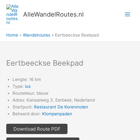
Ga
naar
AlleWandelRoutes.nl
de
inhoud
Home
Wandelroutes
Eertbeeckse Beekpad
Eertbeeckse Beekpad
Lengte: 16 km
Type:
lus
Routekleur: blauw
Adres: Kanaalweg 3, Eerbeek, Nederland
Startpunt:
Restaurant De Korenmolen
Beheerd door:
Klompenpaden
Download Route PDF