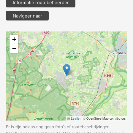
Informatie routebeheerder
Navigeer naar
+
−
Leaflet
|
© OpenStreetMap contributors
Er is zijn helaas nog geen foto’s of routebeschrijvingen