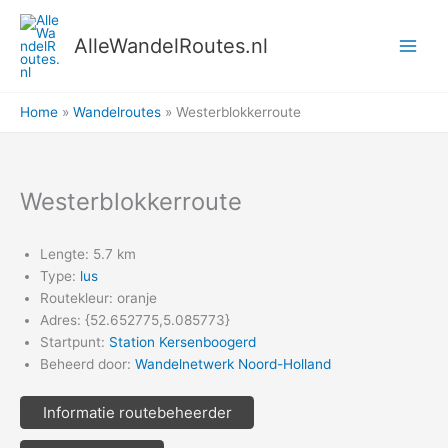
Ga
naar
AlleWandelRoutes.nl
de
inhoud
Home
Wandelroutes
Westerblokkerroute
Westerblokkerroute
Lengte: 5.7 km
Type:
lus
Routekleur: oranje
Adres: {52.652775,5.085773}
Startpunt:
Station Kersenboogerd
Beheerd door:
Wandelnetwerk Noord-Holland
Informatie routebeheerder