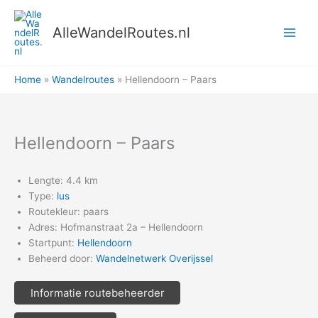
Ga
naar
AlleWandelRoutes.nl
de
inhoud
Home
Wandelroutes
Hellendoorn – Paars
Hellendoorn – Paars
Lengte: 4.4 km
Type:
lus
Routekleur: paars
Adres: Hofmanstraat 2a – Hellendoorn
Startpunt:
Hellendoorn
Beheerd door:
Wandelnetwerk Overijssel
Informatie routebeheerder