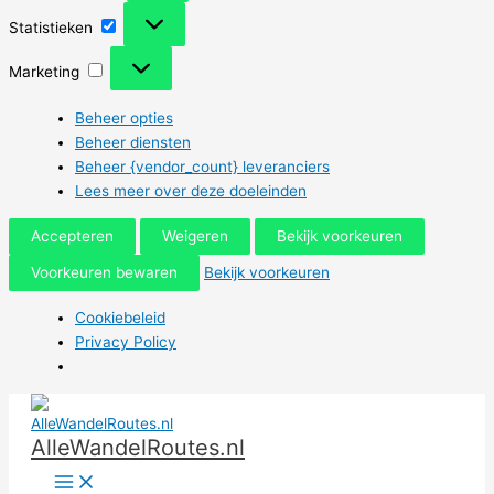
Statistieken
Statistieken
Marketing
Marketing
Beheer opties
Beheer diensten
Beheer {vendor_count} leveranciers
Lees meer over deze doeleinden
Accepteren
Weigeren
Bekijk voorkeuren
Voorkeuren bewaren
Bekijk voorkeuren
Cookiebeleid
Privacy Policy
Ga
naar
AlleWandelRoutes.nl
de
inhoud