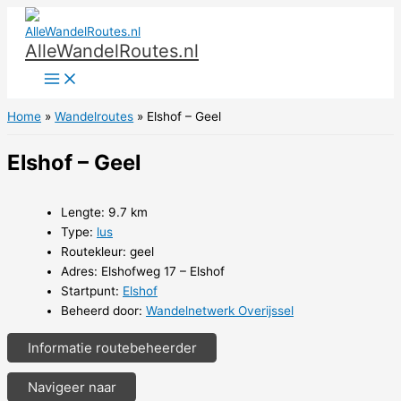
Ga
naar
AlleWandelRoutes.nl
de
inhoud
Home
Wandelroutes
Elshof – Geel
Elshof – Geel
Lengte: 9.7 km
Type:
lus
Routekleur: geel
Adres: Elshofweg 17 – Elshof
Startpunt:
Elshof
Beheerd door:
Wandelnetwerk Overijssel
Informatie routebeheerder
Navigeer naar