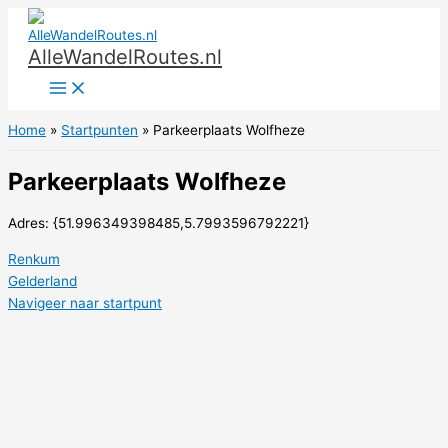
Ga
naar
AlleWandelRoutes.nl
de
inhoud
Home
Startpunten
Parkeerplaats Wolfheze
Parkeerplaats Wolfheze
Adres: {51.996349398485,5.7993596792221}
Renkum
Gelderland
Navigeer naar startpunt