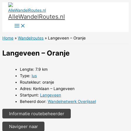
Ga
naar
AlleWandelRoutes.nl
de
inhoud
Home
Wandelroutes
Langeveen – Oranje
Langeveen – Oranje
Lengte: 7.9 km
Type:
lus
Routekleur: oranje
Adres: Kerklaan – Langeveen
Startpunt:
Langeveen
Beheerd door:
Wandelnetwerk Overijssel
Informatie routebeheerder
Navigeer naar