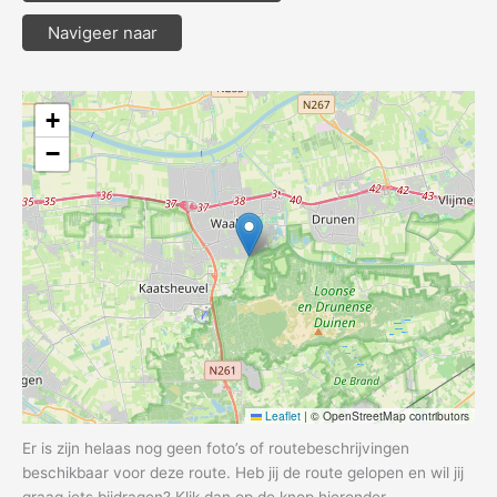
Navigeer naar
+
−
Leaflet
|
© OpenStreetMap contributors
Er is zijn helaas nog geen foto’s of routebeschrijvingen
beschikbaar voor deze route. Heb jij de route gelopen en wil jij
graag iets bijdragen? Klik dan op de knop hieronder.