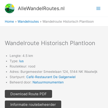
Ga
AlleWandelRoutes.nl
naar
de
inhoud
Home
Wandelroutes
Wandelroute Historisch Plantloon
Wandelroute Historisch Plantloon
Lengte: 4.5 km
Type:
lus
Routekleur: rood
Adres: Burgemeester Smeelelaan 124, 5144 NK Waalwijk
Startpunt:
Café-Restaurant De Galgenwiel
Beheerd door:
Natuurmonumenten
Download Route PDF
Informatie routebeheerder