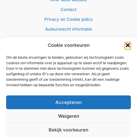
Contact
Privacy en Cookie policy
Auteursrecht informatie
Cookie voorkeuren
Om de beste ervaringen te bieden, gebruiken wij technologieën zoals
Copyright © 2026 AlleWandelRoutes.nl
cookies om informatie over je apparaat op te slaan en/of te raadplegen.
Door in te stemmen met deze technologieën kunnen wij gegevens zoals
surfgedrag of unieke ID's op deze site verwerken. Als je geen
toestemming geeft of uw toestemming intrekt, kan dit een nadelige
invloed hebben op bepaalde functies en mogelijkheden.
Vul hier je e-mail adres in om het
GRATIS wandelboekje te
Accepteren
ontvangen
Weigeren
✕
Bekijk voorkeuren