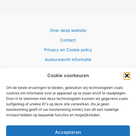
Over deze website
Contact
Privacy en Cookie policy
Auteursrecht informatie
Cookie voorkeuren
Om de beste ervaringen te bieden, gebruiken wij technologieën zoals
Copyright © 2026 AlleWandelRoutes.nl
cookies om informatie over je apparaat op te slaan en/of te raadplegen.
Door in te stemmen met deze technologieën kunnen wij gegevens zoals
surfgedrag of unieke ID's op deze site verwerken. Als je geen
toestemming geeft of uw toestemming intrekt, kan dit een nadelige
invloed hebben op bepaalde functies en mogelijkheden.
Vul hier je e-mail adres in om het
GRATIS wandelboekje te
Accepteren