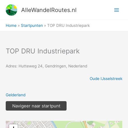
Ga
AlleWandelRoutes.nl
naar
de
inhoud
Home
Startpunten
TOP DRU Industriepark
TOP DRU Industriepark
Adres: Hutteweg 24, Gendringen, Nederland
Oude IJsselstreek
Gelderland
Navigeer naar startpunt