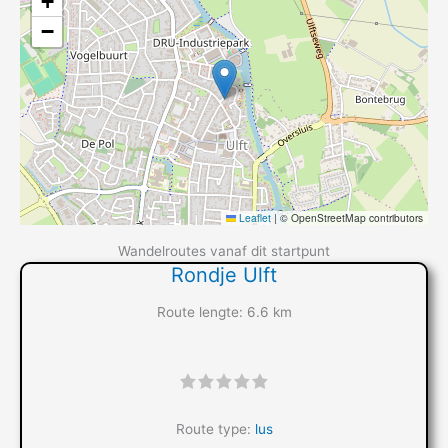
+
−
Leaflet
|
© OpenStreetMap contributors
Wandelroutes vanaf dit startpunt
Rondje Ulft
Route lengte: 6.6 km
"]
Route type:
lus