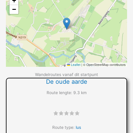
+
−
Leaflet
|
© OpenStreetMap contributors
Wandelroutes vanaf dit startpunt
De oude aarde
Route lengte: 9.3 km
"]
Route type:
lus