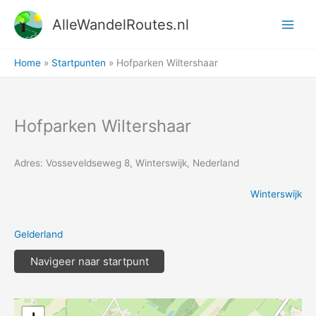
Ga
AlleWandelRoutes.nl
naar
de
inhoud
Home
Startpunten
Hofparken Wiltershaar
Hofparken Wiltershaar
Adres: Vosseveldseweg 8, Winterswijk, Nederland
Winterswijk
Gelderland
Navigeer naar startpunt