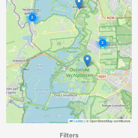
2
3
Leaflet
|
© OpenStreetMap contributors
Filters