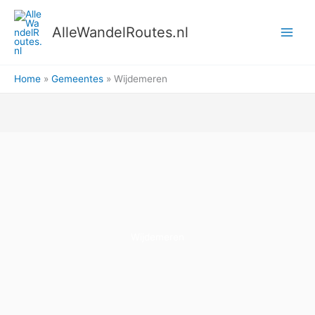
Ga
naar
AlleWandelRoutes.nl
de
inhoud
Home
Gemeentes
Wijdemeren
Wijdemeren