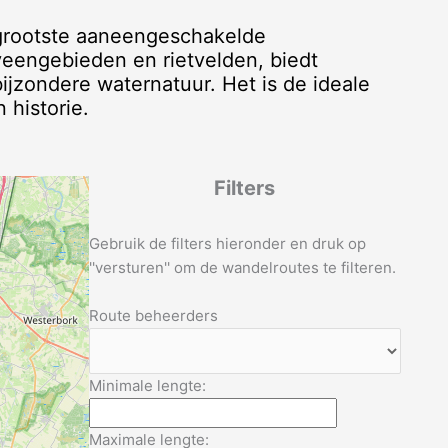
 grootste aaneengeschakelde
veengebieden en rietvelden, biedt
bijzondere waternatuur. Het is de ideale
 historie.
Filters
Gebruik de filters hieronder en druk op
''versturen'' om de wandelroutes te filteren.
Route beheerders
Minimale lengte:
Maximale lengte: