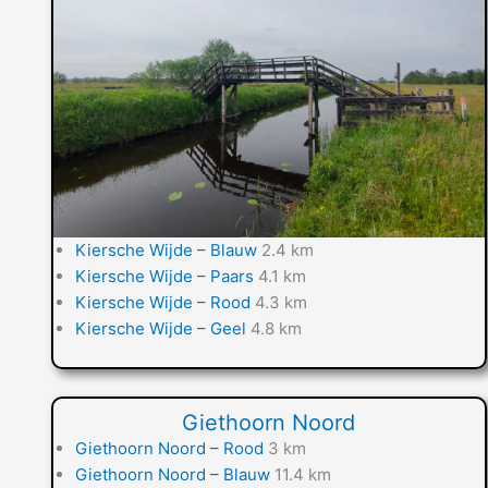
Kiersche Wijde – Blauw
2.4 km
Kiersche Wijde – Paars
4.1 km
Kiersche Wijde – Rood
4.3 km
Kiersche Wijde – Geel
4.8 km
Giethoorn Noord
Giethoorn Noord – Rood
3 km
Giethoorn Noord – Blauw
11.4 km