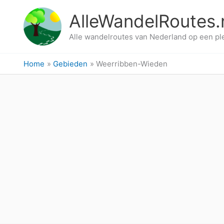
Ga
AlleWandelRoutes.
naar
de
Alle wandelroutes van Nederland op een pl
inhoud
Home
Gebieden
Weerribben-Wieden