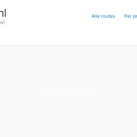
nl
Alle routes
Per p
ek!
Weerribben-Wieden