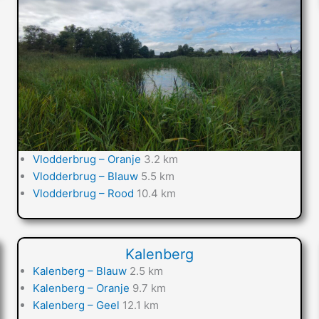
Vlodderbrug – Oranje
3.2 km
Vlodderbrug – Blauw
5.5 km
Vlodderbrug – Rood
10.4 km
Kalenberg
Kalenberg – Blauw
2.5 km
Kalenberg – Oranje
9.7 km
Kalenberg – Geel
12.1 km