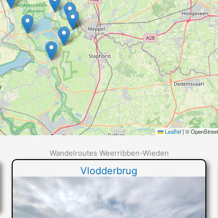
Leaflet
|
© OpenStreet
Wandelroutes Weerribben-Wieden
Vlodderbrug