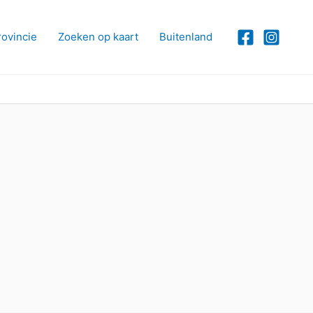
rovincie
Zoeken op kaart
Buitenland