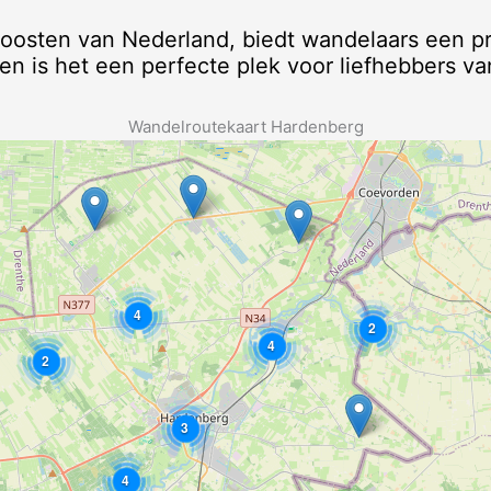
oosten van Nederland, biedt wandelaars een p
en is het een perfecte plek voor liefhebbers va
Wandelroutekaart Hardenberg
4
2
4
2
3
4