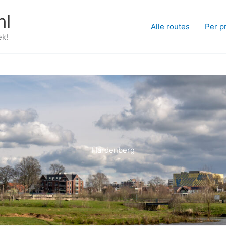
nl
Alle routes
Per p
ek!
Hardenberg