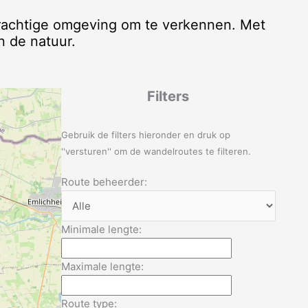
rachtige omgeving om te verkennen. Met
n de natuur.
Filters
Gebruik de filters hieronder en druk op
''versturen'' om de wandelroutes te filteren.
Route beheerder:
Minimale lengte:
Maximale lengte:
Route type: