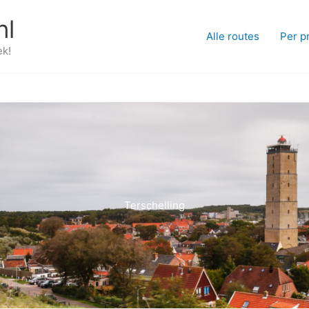
nl
Alle routes
Per p
ek!
Terschelling