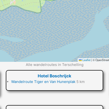
Leaflet
|
© OpenStreet
Alle wandelroutes in Terschelling
Hotel Boschrijck
Wandelroute Tiger en Van Hunenplak
5 km