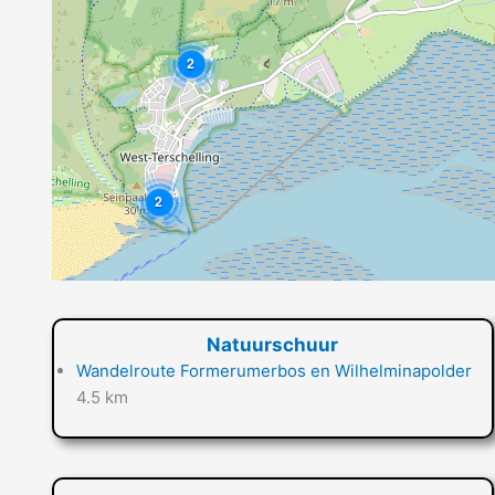
2
2
Natuurschuur
Wandelroute Formerumerbos en Wilhelminapolder
4.5 km