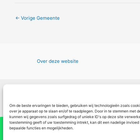
←
Vorige Gemeente
Over deze website
Om de beste ervaringen te bieden, gebruiken wij technologieën zoals cook
over je apparaat op te slaan en/of te raadplegen. Door in te stemmen met 
kunnen wij gegevens zoals surfgedrag of unieke ID's op deze site verwerke
toestemming geeft of uw toestemming intrekt, kan dit een nadelige invloe
Vul hier je e-mail adres in
bepaalde functies en mogelijkheden.
ontvangen
✕