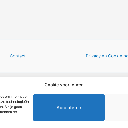
Contact
Privacy en Cookie po
Copyright © 2026 AlleWandelRoutes.nl
Cookie voorkeuren
ies om informatie
deze technologieën
n. Als je geen
Accepteren
d hebben op
 om het GRATIS wandelboekje te