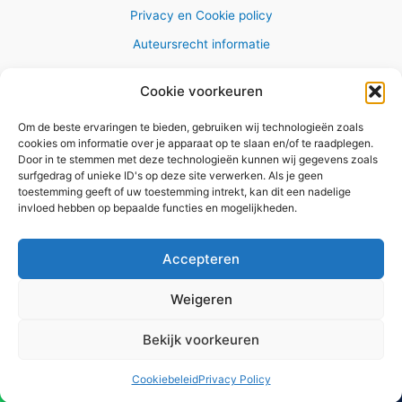
Privacy en Cookie policy
Auteursrecht informatie
Cookie voorkeuren
Om de beste ervaringen te bieden, gebruiken wij technologieën zoals
Copyright © 2026 AlleWandelRoutes.nl
cookies om informatie over je apparaat op te slaan en/of te raadplegen.
Door in te stemmen met deze technologieën kunnen wij gegevens zoals
surfgedrag of unieke ID's op deze site verwerken. Als je geen
toestemming geeft of uw toestemming intrekt, kan dit een nadelige
invloed hebben op bepaalde functies en mogelijkheden.
Vul hier je e-mail adres in om het
GRATIS wandelboekje te
Accepteren
ontvangen
Weigeren
✕
Bekijk voorkeuren
Versturen
Cookiebeleid
Privacy Policy