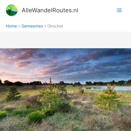
Ga
AlleWandelRoutes.nl
naar
de
inhoud
Home
Gemeentes
Oirschot
Oirschot