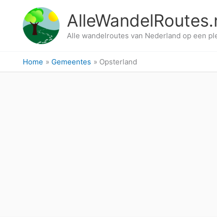
Ga
AlleWandelRoutes.
naar
de
Alle wandelroutes van Nederland op een pl
inhoud
Home
Gemeentes
Opsterland