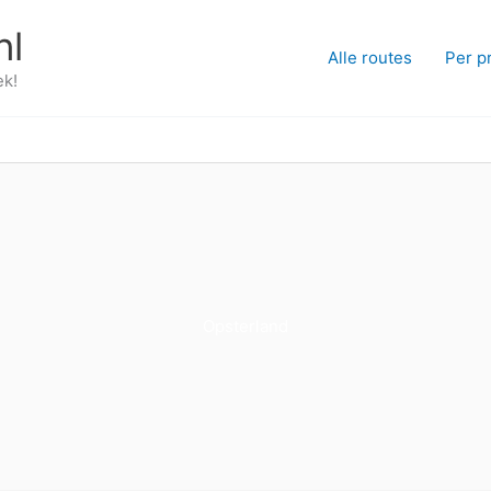
nl
Alle routes
Per p
ek!
Opsterland