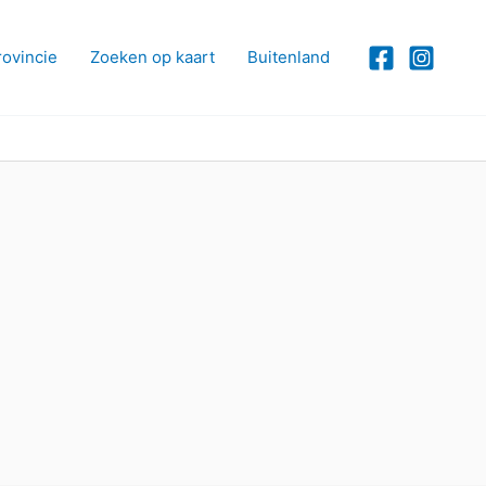
rovincie
Zoeken op kaart
Buitenland