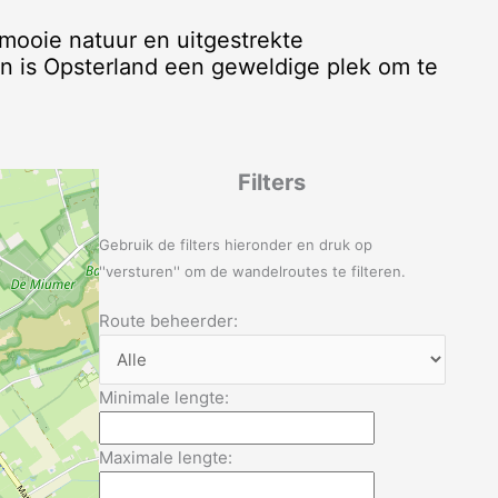
mooie natuur en uitgestrekte
n is Opsterland een geweldige plek om te
Filters
Gebruik de filters hieronder en druk op
''versturen'' om de wandelroutes te filteren.
Route beheerder:
Minimale lengte:
Maximale lengte: