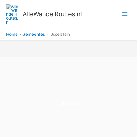
Ga
naar
AlleWandelRoutes.nl
de
inhoud
Home
Gemeentes
IJsselstein
IJsselstein